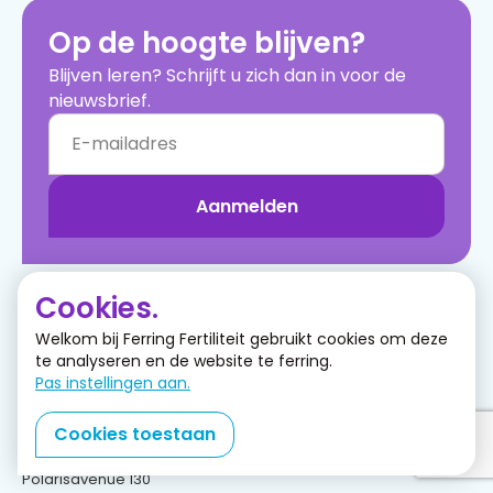
Op de hoogte blijven?
Blijven leren? Schrijft u zich dan in voor de
nieuwsbrief.
Aanmelden
Cookies.
Ferring B.V.
Navigeren
Welkom bij Ferring Fertiliteit gebruikt cookies om deze
Inloggen
Postbus 184
te analyseren en de website te ferring.
Registreren
2130 AD Hoofddorp
Pas instellingen aan.
Ondersteuning
info@ferringfertiliteit.nl
Producten
Cookies toestaan
Uit de praktijk
Bezoekadres
Over ons
Polarisavenue 130