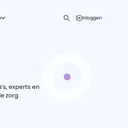
s
Inloggen
’s, experts en
e zorg.