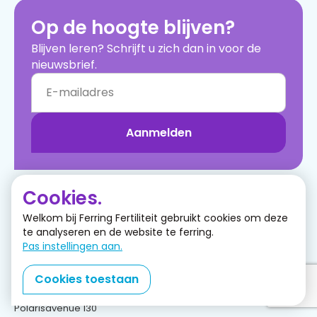
Op de hoogte blijven?
Blijven leren? Schrijft u zich dan in voor de
nieuwsbrief.
Aanmelden
Cookies.
Ferring B.V.
Navigeren
Welkom bij Ferring Fertiliteit gebruikt cookies om deze
Inloggen
Postbus 184
te analyseren en de website te ferring.
Registreren
2130 AD Hoofddorp
Pas instellingen aan.
Ondersteuning
info@ferringfertiliteit.nl
Producten
Cookies toestaan
Uit de praktijk
Bezoekadres
Over ons
Polarisavenue 130