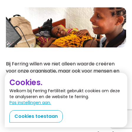
Bij Ferring willen we niet alleen waarde creëren
voor onze organisatie, maar ook voor mensen en
de wereld om ons heen. We willen een positieve
Cookies.
impact maken en richten ons op drie pijlers:
Welkom bij Ferring Fertiliteit gebruikt cookies om deze
Purpose, People en Planet. In ons nieuwste
te analyseren en de website te ferring.
Sustainability Report laten we zien hoe we ons
Pas instellingen aan.
inzetten voor betere zorg en meer kansen, juist
daar waar de nood het hoogst is.
Cookies toestaan